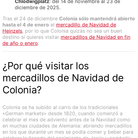
Chlodwigplatz
: del 14 de noviembre al 23 de
diciembre de 2025.
Tras el 24 de diciembre
Colonia sólo mantendrá abierto
hasta el 4 de enero
el
mercadillo de Navidad de
Heinzels
, por lo que Colonia quizás no sea un buen
destino si quieres visitar
mercadillos de Navidad en fin
de año o enero
.
¿Por qué visitar los
mercadillos de Navidad de
Colonia?
Colonia se ha subido al carro de los tradicionales
«German markets» desde 1820, cuando comenzó a
celebrar el mes de adviento antes de la Navidad como
en muchas ciudades de Alemania: abriendo mercadillos
en los que durante un mes se podía comer y beber para
celebrar la llegada del nacimiento de Jesús y combatir