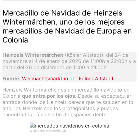
Mercadillo de Navidad de Heinzels
Wintermärchen, uno de los mejores
mercadillos de Navidad de Europa en
Colonia
Heinzels Wintermärchen
(Kölner Altstadt): del 24 de
noviembre al 4 de enero de 2026 de 11:00h a 22:00h y a
partir del 26 de diciembre de 11:00 a 21:00h
Fuente
:
Weihnachtsmarkt in der Kölner Altstadt
Heinzels Wintermärchen es un mercadillo navideño en
Colonia
que entra por los ojos
. Desde su espectacular
entrada donde los Heinzels parece que te saluden en lo
alto, los Heinzels son los protagonistas y puedes
encontrarlos en un sin fin de espacios dentro.
COLONIA EN NAVIDAD