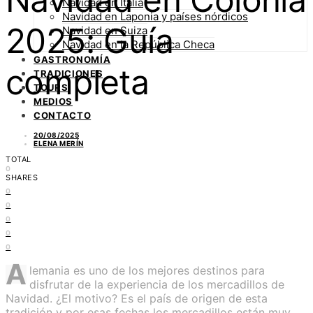
Navidad en Italia
Navidad en Laponia y países nórdicos
2025: Guía
Navidad en Suiza
Navidad en la República Checa
GASTRONOMÍA
completa
TRADICIONES
TOURS
MEDIOS
CONTACTO
20/08/2025
ELENA MERÍN
TOTAL
0
SHARES
0
0
0
0
0
A
lemania es uno de los mejores destinos para
disfrutar de la experiencia de los mercadillos de
Navidad. ¿El motivo? Es el país de origen de esta
tradición y por esas fechas los mercadillos están muy