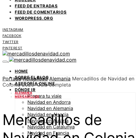
FEED DE ENTRADAS
FEED DE COMENTARIOS
WORDPRESS.ORG
INSTAGRAM
FACEBOOK
TWITTER
PINTEREST
HOME
SOBRE EL BLOG
Portada
Actualidad
Alemania
Mercadillos de Navidad en
ASESORÍA ONLINE
Colonia 2025: Guía completa
DÓNDE IR
ALEMANIA
Prepara tu viaje
MERCADILLOS
Navidad en Andorra
Navidad en Alemania
Mercadillos de
Navidad en Alsacia
Navidad en Austria
Navidad en Catalunya
Navidad en Colonia
Navidad en Francia