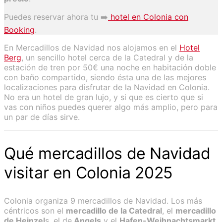
Puedes reservar ahora tu ➡️
hotel en Colonia con
Booking
.
En Mercadillos de Navidad nos alojamos en el
Hotel
Berg
, un sencillo hotel cerca de la Catedral y de la
estación de tren por 50€ una noche en habitación doble
con baño compartido, siendo ésta una de las mejores
localizaciones para disfrutar de la Navidad en Colonia.
No era un hotel de gran lujo, y si que es cierto que si
vas con niños puedes querer algo más amplio, pero para
un par de días sirve.
Qué mercadillos de Navidad
visitar en Colonia 2025
Colonia organiza 9 mercadillos de Navidad. Los más
céntricos son el
mercadillo de la Catedral
, el
mercadillo
de Heinzel
s, el de
Angels
y el
Hafen-Weihnachtsmarkt
,