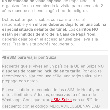
un certificado de visita especial
de Papá Noel. La
organización no recomienda la visita para menos de 2
años (aunque no tiene ningún tipo de peligro).
Debes saber que si subes con carrito eres el
responsable y e
n el tren deberás dejarlo en una cabina
especial situada delante del túnel.
Los
carritos NO
están permitidos dentro de la Casa de Papá Noel
,
deberás dejarlos en el acceso al túnel que lleva a la
casa. Tras la visita podrás recuperarlo.
📲
eSIM para viajar por Suiza
Recuerda que si vives en un país de la UE en Suiza N
O
dispones de roaming incluido en tu tarif
a. Por ello te
recomiendo viajar con una eSIM, una tarjeta virtual de
prepago con datos.
En ese sentido te recomiendo las eSIM de Holafly con
datos ilimitados. Además, conservas tu número de
Whatsapp. Consigue tu ➡️​
eSIM Suiza
con un 5% de
descuento con el código MERCADILLOSDENAVIDAD