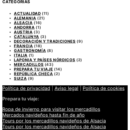
CATEGORÍAS
ACTUALIDAD
(11)
ALEMANIA
(21)
ALSACIA
(16)
ANDORRA
(1)
AUSTRIA
(3)
CATALUNYA
(3)
DECORACIÓN Y TRADICIONES
(9)
FRANCIA
(18)
GASTRONOMÍA
(8)
ITALIA
(1)
LAPONIA Y PAÍSES NÓRDICOS
(2)
MERCADILLOS
(43)
PREPARA TU VIAJE
(14)
REPÚBLICA CHECA
(2)
SUIZA
(9)
Política de privacidad
|
Aviso legal
|
Política de cookies
Prepara tu viaje:
Ropa de invierno para visitar los mercadillos
Mercados navideños hasta fin de año
Tours por los mercadillos navideños de Alsacia
Tours por los mercadillos navideños de Alsacia