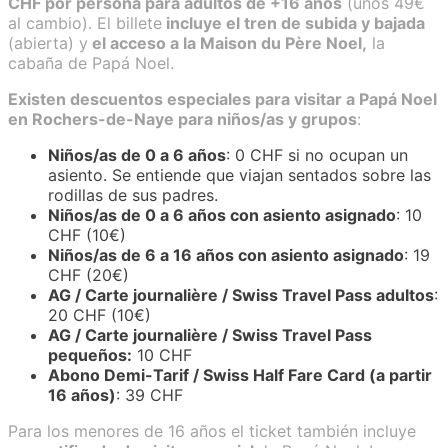
CHF por persona para adultos de +16 años
(unos 49€
al cambio). El billete
incluye el tren de subida y bajada
(abierta) y
el acceso a la Maison du Père Noel,
la
cabaña de Papá Noel.
Existen descuentos especiales para visitar a Papá Noel
en Rochers-de-Naye para niños/as y grupos
:
Niños/as de 0 a 6 años
: 0 CHF si no ocupan un
asiento. Se entiende que viajan sentados sobre las
rodillas de sus padres.
Niños/as de 0 a 6 años con asiento asignado
: 10
CHF (10€)
Niños/as de 6 a 16 años con asiento asignado
: 19
CHF (20€)
AG / Carte journalière / Swiss Travel Pass adultos
:
20 CHF (10€)
AG / Carte journalière / Swiss Travel Pass
pequeños:
10 CHF
Abono Demi-Tarif / Swiss Half Fare Card (a partir
16 años)
: 39 CHF
Para los menores de 16 años el ticket también incluye