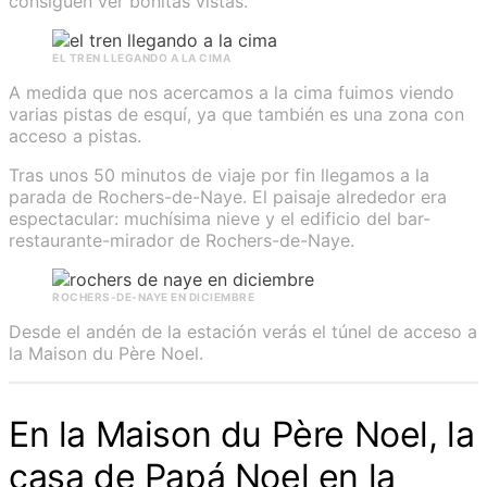
consiguen ver bonitas vistas.
EL TREN LLEGANDO A LA CIMA
A medida que nos acercamos a la cima fuimos viendo
varias pistas de esquí, ya que también es una zona con
acceso a pistas.
Tras unos 50 minutos de viaje por fin llegamos a la
parada de Rochers-de-Naye. El paisaje alrededor era
espectacular: muchísima nieve y el edificio del bar-
restaurante-mirador de Rochers-de-Naye.
ROCHERS-DE-NAYE EN DICIEMBRE
Desde el andén de la estación verás el túnel de acceso a
la Maison du Père Noel.
En la Maison du Père Noel, la
casa de Papá Noel en la