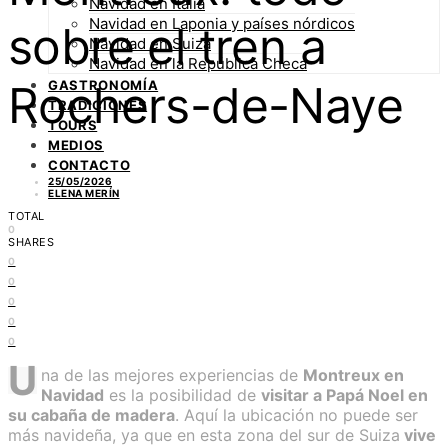
Navidad en Italia
Navidad en Laponia y países nórdicos
sobre el tren a
Navidad en Suiza
Navidad en la República Checa
Rochers-de-Naye
GASTRONOMÍA
TRADICIONES
TOURS
MEDIOS
CONTACTO
25/05/2026
ELENA MERÍN
TOTAL
0
SHARES
0
0
0
0
0
U
na de las mejores experiencias de
Montreux en
Navidad
es la posibilidad de
visitar a Papá Noel en
su cabaña de madera
. Aquí la ubicación no puede ser
más navideña, ya que en esta zona del sur de Suiza
vive