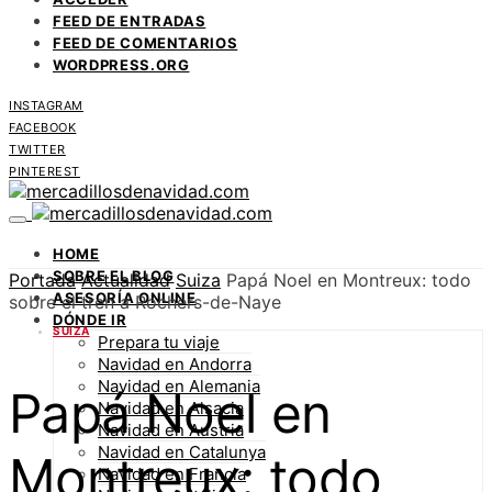
FEED DE ENTRADAS
FEED DE COMENTARIOS
WORDPRESS.ORG
INSTAGRAM
FACEBOOK
TWITTER
PINTEREST
HOME
SOBRE EL BLOG
Portada
Actualidad
Suiza
Papá Noel en Montreux: todo
ASESORÍA ONLINE
sobre el tren a Rochers-de-Naye
DÓNDE IR
SUIZA
Prepara tu viaje
Navidad en Andorra
Navidad en Alemania
Papá Noel en
Navidad en Alsacia
Navidad en Austria
Navidad en Catalunya
Montreux: todo
Navidad en Francia