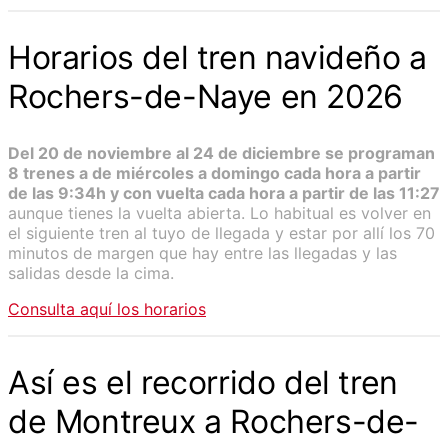
Horarios del tren navideño a
Rochers-de-Naye en 2026
Del 20 de noviembre al 24 de diciembre se programan
8 trenes a de miércoles a domingo cada hora a partir
de las 9:34h y con vuelta cada hora a partir de las 11:27
aunque tienes la vuelta abierta. Lo habitual es volver en
el siguiente tren al tuyo de llegada y estar por allí los 70
minutos de margen que hay entre las llegadas y las
salidas desde la cima.
Consulta aquí los horarios
Así es el recorrido del tren
de Montreux a Rochers-de-